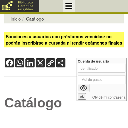
Inicio
Catálogo
Sanciones a usuarios con préstamos vencidos: no
podrán inscribirse a cursada ni rendir exámenes finales
Facebook
WhatsApp
LinkedIn
X
Copy
Share
Cuenta de usuario
Link
Olvidé mi contraseña
Catálogo