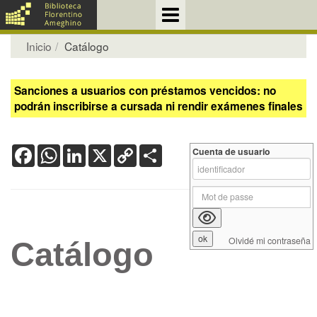
Inicio
Catálogo
Sanciones a usuarios con préstamos vencidos: no
podrán inscribirse a cursada ni rendir exámenes finales
Facebook
WhatsApp
LinkedIn
X
Copy
Share
Cuenta de usuario
Link
Olvidé mi contraseña
Catálogo