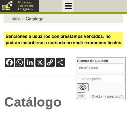
Inicio
Catálogo
Sanciones a usuarios con préstamos vencidos: no
podrán inscribirse a cursada ni rendir exámenes finales
Facebook
WhatsApp
LinkedIn
X
Copy
Share
Cuenta de usuario
Link
Olvidé mi contraseña
Catálogo