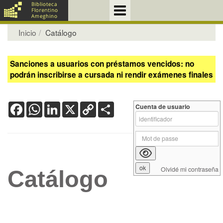
Inicio
Catálogo
Sanciones a usuarios con préstamos vencidos: no
podrán inscribirse a cursada ni rendir exámenes finales
Facebook
WhatsApp
LinkedIn
X
Copy
Share
Cuenta de usuario
Link
Olvidé mi contraseña
Catálogo