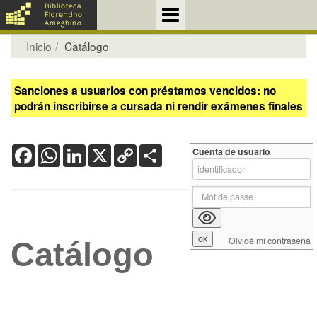
Inicio
Catálogo
Sanciones a usuarios con préstamos vencidos: no
podrán inscribirse a cursada ni rendir exámenes finales
Facebook
WhatsApp
LinkedIn
X
Copy
Share
Cuenta de usuario
Link
Olvidé mi contraseña
Catálogo