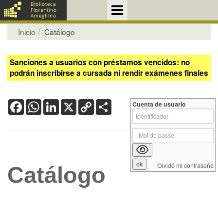
Inicio
Catálogo
Sanciones a usuarios con préstamos vencidos: no
podrán inscribirse a cursada ni rendir exámenes finales
Facebook
WhatsApp
LinkedIn
X
Copy
Share
Cuenta de usuario
Link
Olvidé mi contraseña
Catálogo