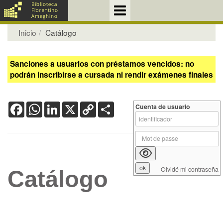
Inicio
Catálogo
Sanciones a usuarios con préstamos vencidos: no
podrán inscribirse a cursada ni rendir exámenes finales
Facebook
WhatsApp
LinkedIn
X
Copy
Share
Cuenta de usuario
Link
Olvidé mi contraseña
Catálogo