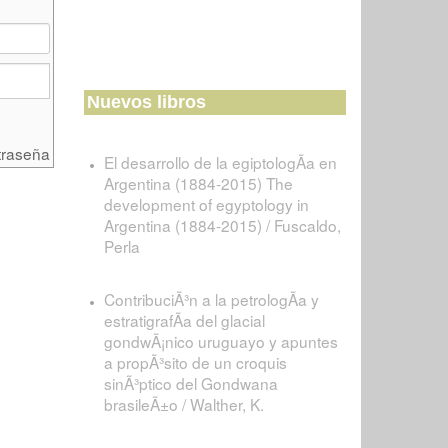
Nuevos libros
traseña
El desarrollo de la egiptologÃ­a en
Argentina (1884-2015) The
development of egyptology in
Argentina (1884-2015) / Fuscaldo,
Perla
ContribuciÃ³n a la petrologÃ­a y
estratigrafÃ­a del glacial
gondwÃ¡nico uruguayo y apuntes
a propÃ³sito de un croquis
sinÃ³ptico del Gondwana
brasileÃ±o / Walther, K.