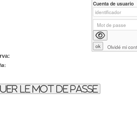
Cuenta de usuario
Olvidé mi con
rva:
ña:
uer le mot de passe