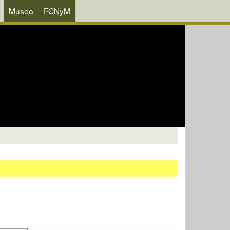
Museo
FCNyM