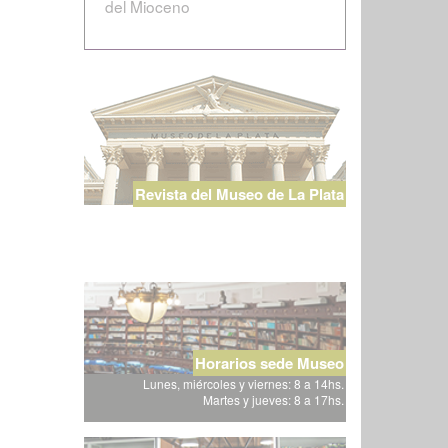
del Mioceno
Revista del Museo de La Plata
Horarios sede Museo
Lunes, miércoles y viernes: 8 a 14hs.
Martes y jueves: 8 a 17hs.