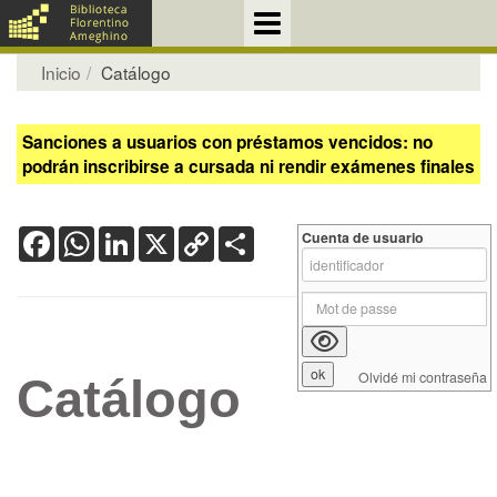
Inicio
Catálogo
Sanciones a usuarios con préstamos vencidos: no
podrán inscribirse a cursada ni rendir exámenes finales
Facebook
WhatsApp
LinkedIn
X
Copy
Share
Cuenta de usuario
Link
Olvidé mi contraseña
Catálogo