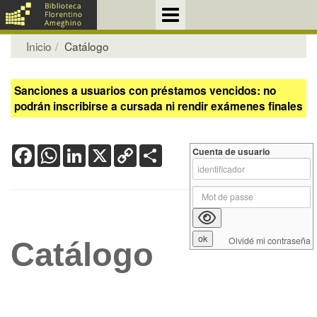
Inicio
Catálogo
Sanciones a usuarios con préstamos vencidos: no
podrán inscribirse a cursada ni rendir exámenes finales
Facebook
WhatsApp
LinkedIn
X
Copy
Share
Cuenta de usuario
Link
Olvidé mi contraseña
Catálogo