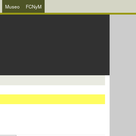
Museo
FCNyM