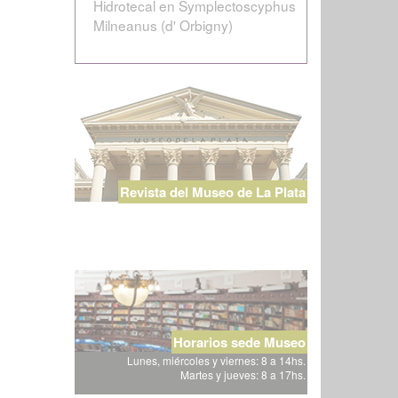
Hidrotecal en Symplectoscyphus
Milneanus (d' Orbigny)
Revista del Museo de La Plata
Horarios sede Museo
Lunes, miércoles y viernes: 8 a 14hs.
Martes y jueves: 8 a 17hs.