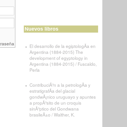
Nuevos libros
traseña
El desarrollo de la egiptologÃ­a en
Argentina (1884-2015) The
development of egyptology in
Argentina (1884-2015) / Fuscaldo,
Perla
ContribuciÃ³n a la petrologÃ­a y
estratigrafÃ­a del glacial
gondwÃ¡nico uruguayo y apuntes
a propÃ³sito de un croquis
sinÃ³ptico del Gondwana
brasileÃ±o / Walther, K.