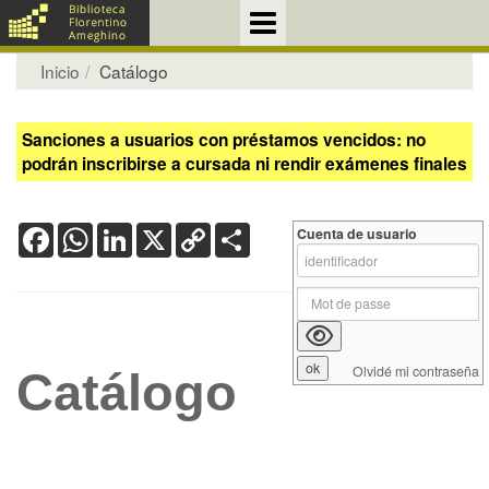
Inicio
Catálogo
Sanciones a usuarios con préstamos vencidos: no
podrán inscribirse a cursada ni rendir exámenes finales
Facebook
WhatsApp
LinkedIn
X
Copy
Share
Cuenta de usuario
Link
Olvidé mi contraseña
Catálogo