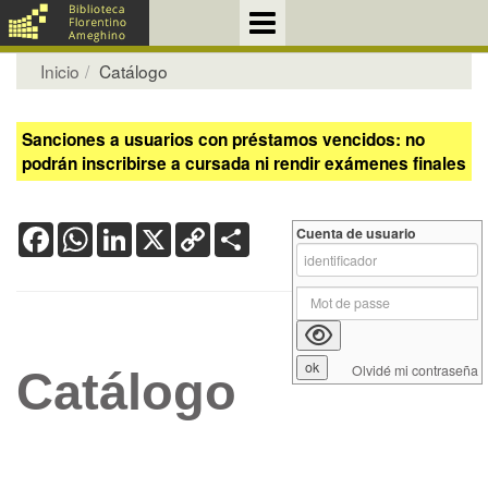
Inicio
Catálogo
Sanciones a usuarios con préstamos vencidos: no
podrán inscribirse a cursada ni rendir exámenes finales
Facebook
WhatsApp
LinkedIn
X
Copy
Share
Cuenta de usuario
Link
Olvidé mi contraseña
Catálogo