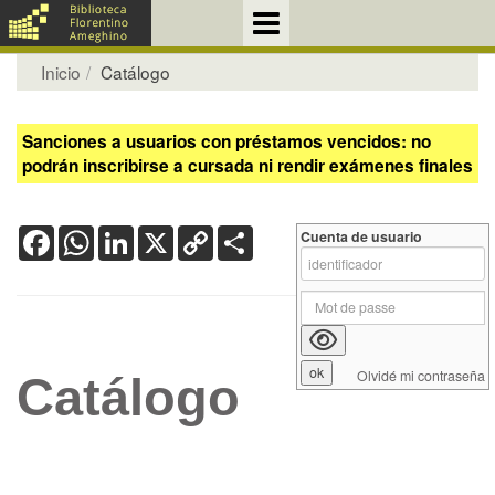
Inicio
Catálogo
Sanciones a usuarios con préstamos vencidos: no
podrán inscribirse a cursada ni rendir exámenes finales
Facebook
WhatsApp
LinkedIn
X
Copy
Share
Cuenta de usuario
Link
Olvidé mi contraseña
Catálogo