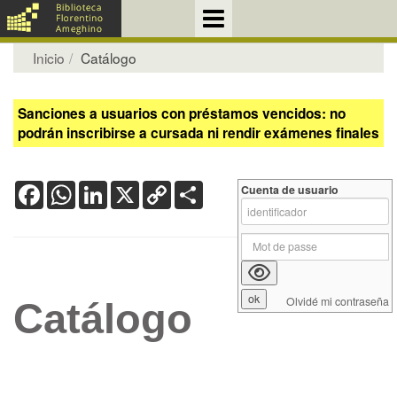
Inicio
Catálogo
Sanciones a usuarios con préstamos vencidos: no
podrán inscribirse a cursada ni rendir exámenes finales
Facebook
WhatsApp
LinkedIn
X
Copy
Share
Cuenta de usuario
Link
Olvidé mi contraseña
Catálogo