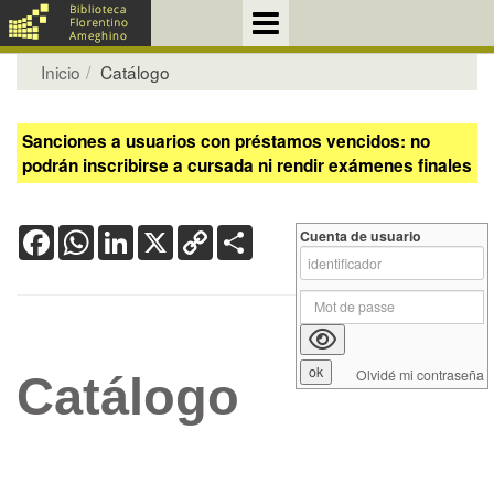
Inicio
Catálogo
Sanciones a usuarios con préstamos vencidos: no
podrán inscribirse a cursada ni rendir exámenes finales
Facebook
WhatsApp
LinkedIn
X
Copy
Share
Cuenta de usuario
Link
Olvidé mi contraseña
Catálogo