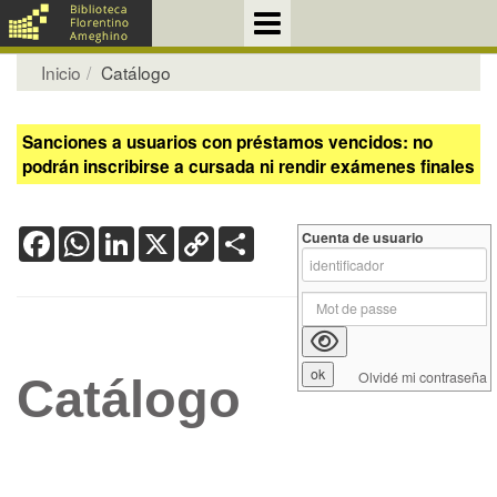
Inicio
Catálogo
Sanciones a usuarios con préstamos vencidos: no
podrán inscribirse a cursada ni rendir exámenes finales
Facebook
WhatsApp
LinkedIn
X
Copy
Share
Cuenta de usuario
Link
Olvidé mi contraseña
Catálogo