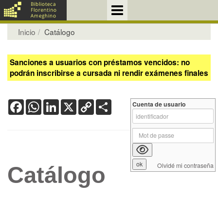
Inicio
Catálogo
Sanciones a usuarios con préstamos vencidos: no
podrán inscribirse a cursada ni rendir exámenes finales
Facebook
WhatsApp
LinkedIn
X
Copy
Share
Cuenta de usuario
Link
Olvidé mi contraseña
Catálogo