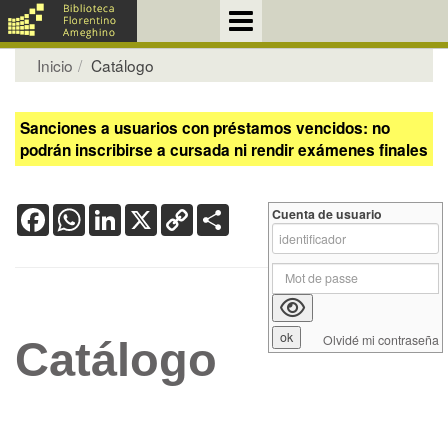
Inicio
Catálogo
Sanciones a usuarios con préstamos vencidos: no
podrán inscribirse a cursada ni rendir exámenes finales
Facebook
WhatsApp
LinkedIn
X
Copy
Share
Cuenta de usuario
Link
Olvidé mi contraseña
Catálogo