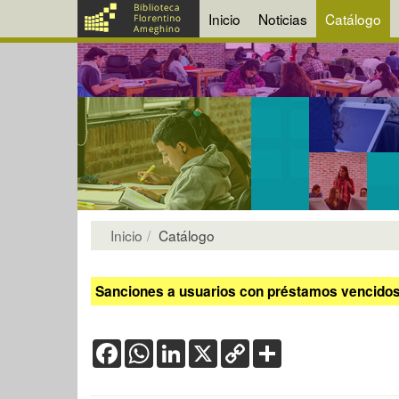
Inicio
Noticias
Catálogo
Inicio
Catálogo
Sanciones a usuarios con préstamos vencidos:
Facebook
WhatsApp
LinkedIn
X
Copy
Share
Link