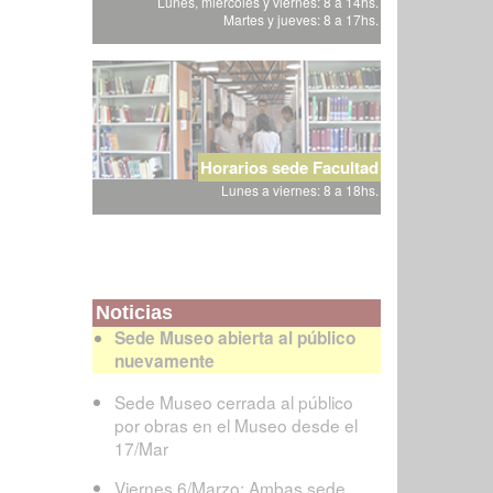
Lunes, miércoles y viernes: 8 a 14hs.
Martes y jueves: 8 a 17hs.
Horarios sede Facultad
Lunes a viernes: 8 a 18hs.
Noticias
Sede Museo abierta al público
nuevamente
Sede Museo cerrada al público
por obras en el Museo desde el
17/Mar
Viernes 6/Marzo: Ambas sede