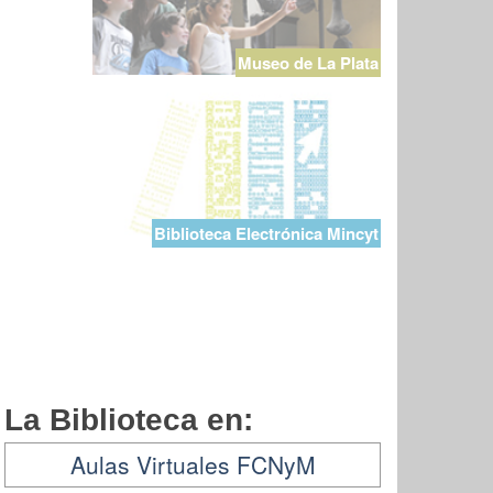
Museo de La Plata
Biblioteca Electrónica Mincyt
La Biblioteca en:
Aulas Virtuales FCNyM