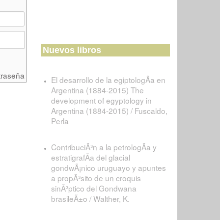
Nuevos libros
traseña
El desarrollo de la egiptologÃ­a en
Argentina (1884-2015) The
development of egyptology in
Argentina (1884-2015) / Fuscaldo,
Perla
ContribuciÃ³n a la petrologÃ­a y
estratigrafÃ­a del glacial
gondwÃ¡nico uruguayo y apuntes
a propÃ³sito de un croquis
sinÃ³ptico del Gondwana
brasileÃ±o / Walther, K.