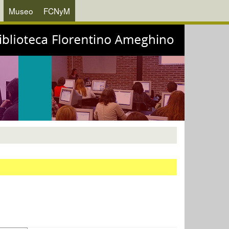
Museo
FCNyM