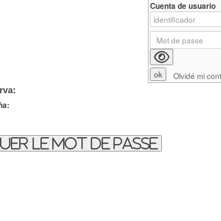
Cuenta de usuario
Olvidé mi con
rva:
ña:
uer le mot de passe