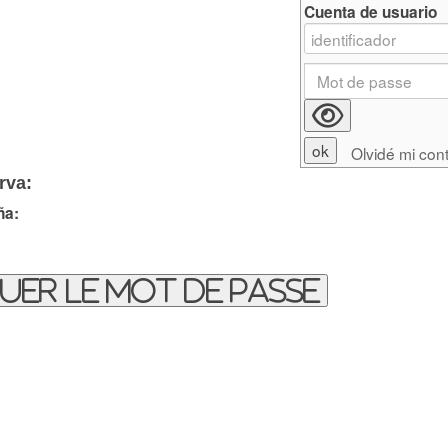
Cuenta de usuario
Olvidé mi con
rva:
ña:
uer le mot de passe