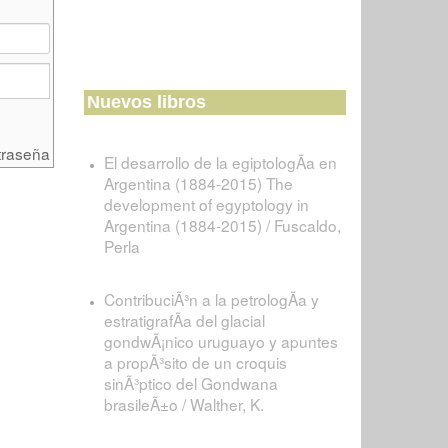
Nuevos libros
traseña
El desarrollo de la egiptologÃ­a en
Argentina (1884-2015) The
development of egyptology in
Argentina (1884-2015) / Fuscaldo,
Perla
ContribuciÃ³n a la petrologÃ­a y
estratigrafÃ­a del glacial
gondwÃ¡nico uruguayo y apuntes
a propÃ³sito de un croquis
sinÃ³ptico del Gondwana
brasileÃ±o / Walther, K.