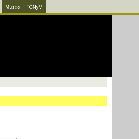
Museo
FCNyM