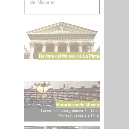
del Mioceno
Revista del Museo de La Plata
Horarios sede Museo
Lunes, miércoles y viernes: 8 a 14hs.
Martes y jueves: 8 a 17hs.