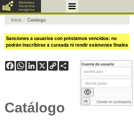
Inicio
Catálogo
Sanciones a usuarios con préstamos vencidos: no
podrán inscribirse a cursada ni rendir exámenes finales
Facebook
WhatsApp
LinkedIn
X
Copy
Share
Cuenta de usuario
Link
Olvidé mi contraseña
Catálogo