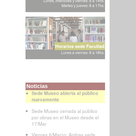
Lunes, miércoles y viernes: 8 a 14hs.
Martes y jueves: 8 a 17hs.
Horarios sede Facultad
Lunes a viernes: 8 a 18hs.
Noticias
Sede Museo abierta al público
nuevamente
Sede Museo cerrada al público
por obras en el Museo desde el
17/Mar
Viernes 6/Marzo: Ambas sede