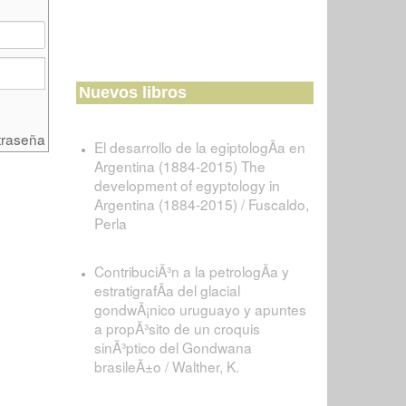
Nuevos libros
traseña
El desarrollo de la egiptologÃ­a en
Argentina (1884-2015) The
development of egyptology in
Argentina (1884-2015) / Fuscaldo,
Perla
ContribuciÃ³n a la petrologÃ­a y
estratigrafÃ­a del glacial
gondwÃ¡nico uruguayo y apuntes
a propÃ³sito de un croquis
sinÃ³ptico del Gondwana
brasileÃ±o / Walther, K.