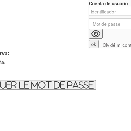
Cuenta de usuario
Olvidé mi con
rva:
ña:
uer le mot de passe