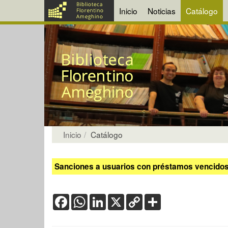
Inicio
Noticias
Catálogo
Inicio
Catálogo
Sanciones a usuarios con préstamos vencidos:
Facebook
WhatsApp
LinkedIn
X
Copy
Share
Link