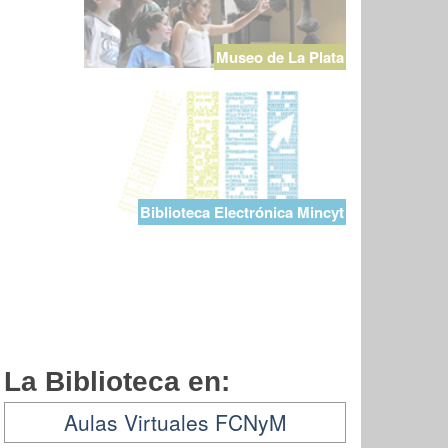
Museo de La Plata
Biblioteca Electrónica Mincyt
La Biblioteca en:
Aulas Virtuales FCNyM