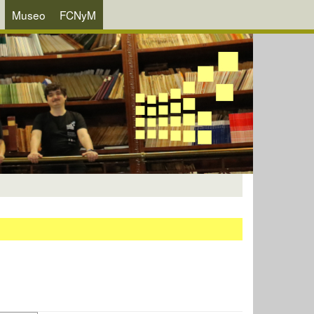
Museo
FCNyM