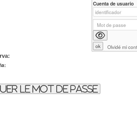
Cuenta de usuario
Olvidé mi con
rva:
ña:
uer le mot de passe