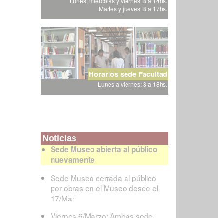
Lunes, miércoles y viernes: 8 a 14hs.
Martes y jueves: 8 a 17hs.
Horarios sede Facultad
Lunes a viernes: 8 a 18hs.
Noticias
Sede Museo abierta al público
nuevamente
Sede Museo cerrada al público
por obras en el Museo desde el
17/Mar
Viernes 6/Marzo: Ambas sede