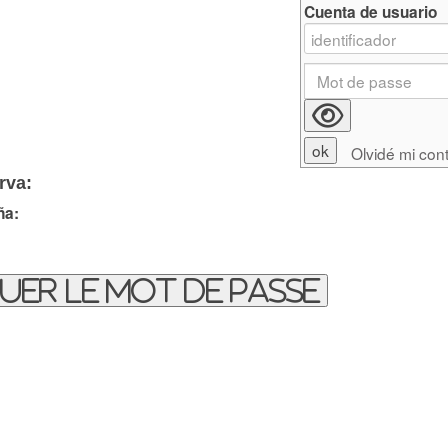
Cuenta de usuario
Olvidé mi con
rva:
ña:
uer le mot de passe