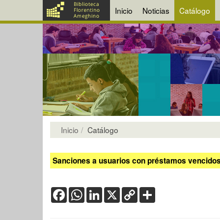
Inicio
Noticias
Catálogo
Inicio
Catálogo
Sanciones a usuarios con préstamos vencidos:
Facebook
WhatsApp
LinkedIn
X
Copy
Share
Link