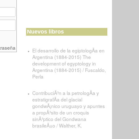
Nuevos libros
traseña
El desarrollo de la egiptologÃ­a en
Argentina (1884-2015) The
development of egyptology in
Argentina (1884-2015) / Fuscaldo,
Perla
ContribuciÃ³n a la petrologÃ­a y
estratigrafÃ­a del glacial
gondwÃ¡nico uruguayo y apuntes
a propÃ³sito de un croquis
sinÃ³ptico del Gondwana
brasileÃ±o / Walther, K.