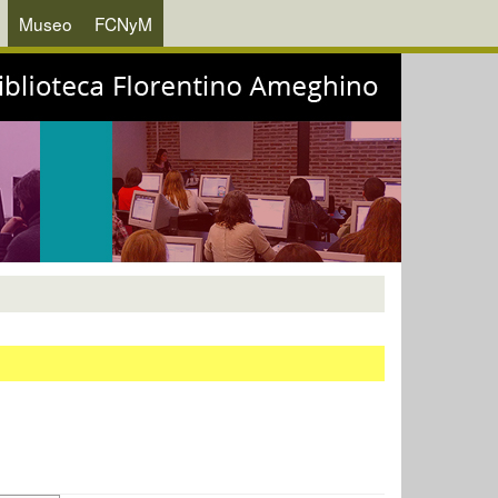
Museo
FCNyM