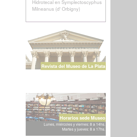
Hidrotecal en Symplectoscyphus
Milneanus (d' Orbigny)
Revista del Museo de La Plata
Horarios sede Museo
Lunes, miércoles y viernes: 8 a 14hs.
Martes y jueves: 8 a 17hs.