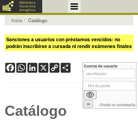
Inicio
Catálogo
Sanciones a usuarios con préstamos vencidos: no
podrán inscribirse a cursada ni rendir exámenes finales
Facebook
WhatsApp
LinkedIn
X
Copy
Share
Cuenta de usuario
Link
Olvidé mi contraseña
Catálogo