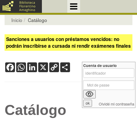
Inicio
Catálogo
Sanciones a usuarios con préstamos vencidos: no
podrán inscribirse a cursada ni rendir exámenes finales
Facebook
WhatsApp
LinkedIn
X
Copy
Share
Cuenta de usuario
Link
Olvidé mi contraseña
Catálogo