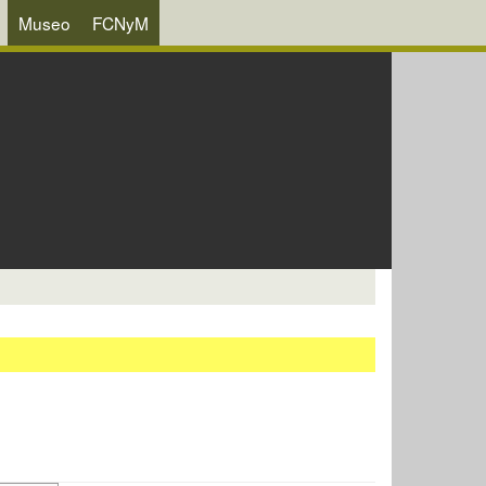
Museo
FCNyM