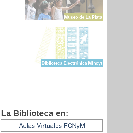
Museo de La Plata
Biblioteca Electrónica Mincyt
La Biblioteca en:
Aulas Virtuales FCNyM