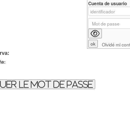
Cuenta de usuario
Olvidé mi con
rva:
ña:
uer le mot de passe