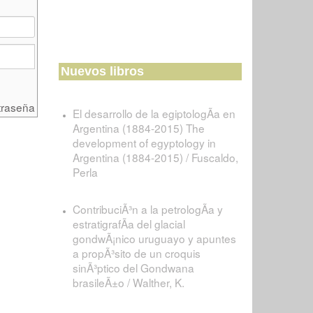
Nuevos libros
traseña
El desarrollo de la egiptologÃ­a en
Argentina (1884-2015) The
development of egyptology in
Argentina (1884-2015) / Fuscaldo,
Perla
ContribuciÃ³n a la petrologÃ­a y
estratigrafÃ­a del glacial
gondwÃ¡nico uruguayo y apuntes
a propÃ³sito de un croquis
sinÃ³ptico del Gondwana
brasileÃ±o / Walther, K.