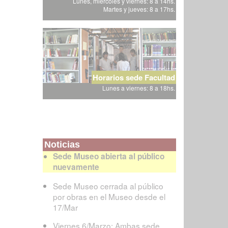
Lunes, miércoles y viernes: 8 a 14hs.
Martes y jueves: 8 a 17hs.
Horarios sede Facultad
Lunes a viernes: 8 a 18hs.
Noticias
Sede Museo abierta al público
nuevamente
Sede Museo cerrada al público
por obras en el Museo desde el
17/Mar
Viernes 6/Marzo: Ambas sede