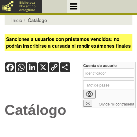
Inicio
Catálogo
Sanciones a usuarios con préstamos vencidos: no
podrán inscribirse a cursada ni rendir exámenes finales
Facebook
WhatsApp
LinkedIn
X
Copy
Share
Cuenta de usuario
Link
Olvidé mi contraseña
Catálogo