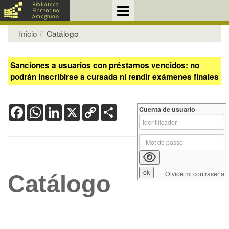
Inicio
Catálogo
Sanciones a usuarios con préstamos vencidos: no
podrán inscribirse a cursada ni rendir exámenes finales
Facebook
WhatsApp
LinkedIn
X
Copy
Share
Cuenta de usuario
Link
Olvidé mi contraseña
Catálogo