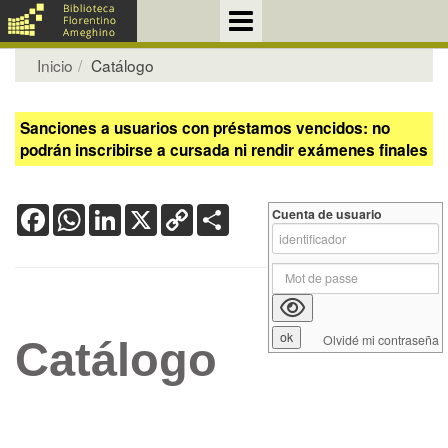
Inicio
Catálogo
Sanciones a usuarios con préstamos vencidos: no
podrán inscribirse a cursada ni rendir exámenes finales
Facebook
WhatsApp
LinkedIn
X
Copy
Share
Cuenta de usuario
Link
Olvidé mi contraseña
Catálogo