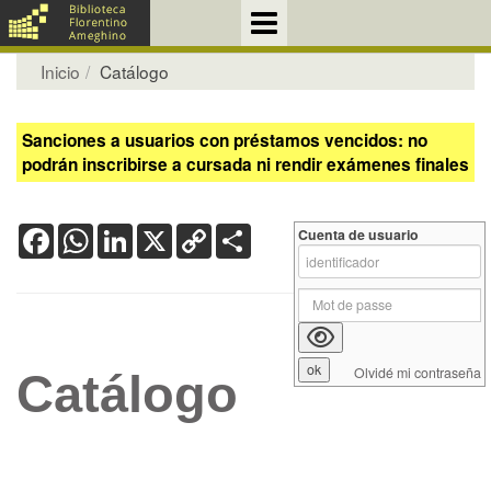
Inicio
Catálogo
Sanciones a usuarios con préstamos vencidos: no
podrán inscribirse a cursada ni rendir exámenes finales
Facebook
WhatsApp
LinkedIn
X
Copy
Share
Cuenta de usuario
Link
Olvidé mi contraseña
Catálogo