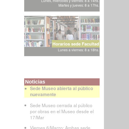
Lunes, miércoles y viernes: 8 a 14hs.
Martes y jueves: 8 a 17hs.
Horarios sede Facultad
Lunes a viernes: 8 a 18hs.
Noticias
Sede Museo abierta al público
nuevamente
Sede Museo cerrada al público
por obras en el Museo desde el
17/Mar
Viernes 6/Marzo: Ambas sede