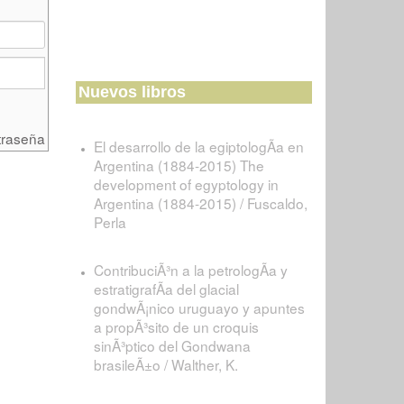
Nuevos libros
traseña
El desarrollo de la egiptologÃ­a en
Argentina (1884-2015) The
development of egyptology in
Argentina (1884-2015) / Fuscaldo,
Perla
ContribuciÃ³n a la petrologÃ­a y
estratigrafÃ­a del glacial
gondwÃ¡nico uruguayo y apuntes
a propÃ³sito de un croquis
sinÃ³ptico del Gondwana
brasileÃ±o / Walther, K.