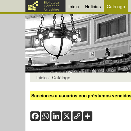
Inicio
Noticias
Catálogo
Inicio
Catálogo
Sanciones a usuarios con préstamos vencidos:
Facebook
WhatsApp
LinkedIn
X
Copy
Share
Link