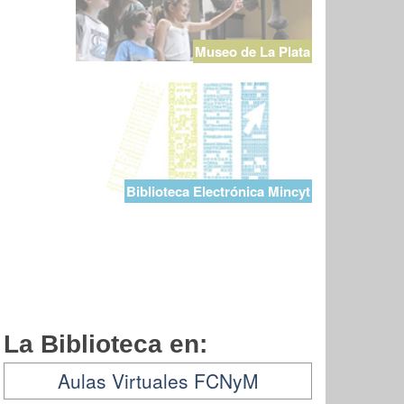
Museo de La Plata
Biblioteca Electrónica Mincyt
La Biblioteca en:
Aulas Virtuales FCNyM