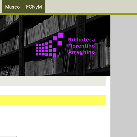
Museo
FCNyM