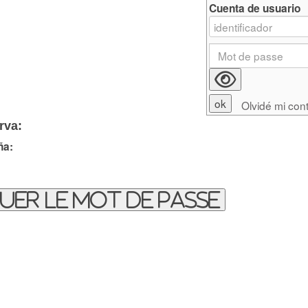
Cuenta de usuario
Olvidé mi con
rva:
ña:
uer le mot de passe