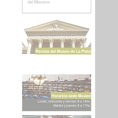
del Mioceno
Revista del Museo de La Plata
Horarios sede Museo
Lunes, miércoles y viernes: 8 a 14hs.
Martes y jueves: 8 a 17hs.