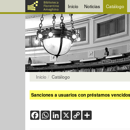
Inicio
Noticias
Catálogo
Inicio
Catálogo
Sanciones a usuarios con préstamos vencidos:
Facebook
WhatsApp
LinkedIn
X
Copy
Share
Link