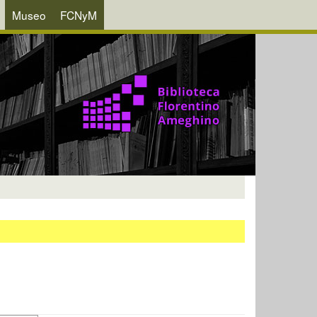
Museo
FCNyM