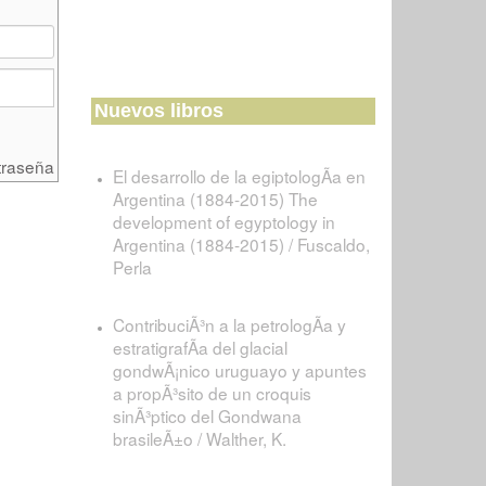
Nuevos libros
traseña
El desarrollo de la egiptologÃ­a en
Argentina (1884-2015) The
development of egyptology in
Argentina (1884-2015) / Fuscaldo,
Perla
ContribuciÃ³n a la petrologÃ­a y
estratigrafÃ­a del glacial
gondwÃ¡nico uruguayo y apuntes
a propÃ³sito de un croquis
sinÃ³ptico del Gondwana
brasileÃ±o / Walther, K.