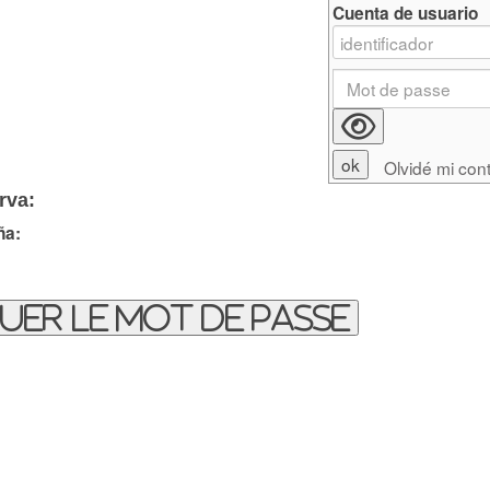
Cuenta de usuario
Olvidé mi con
rva:
ña:
uer le mot de passe