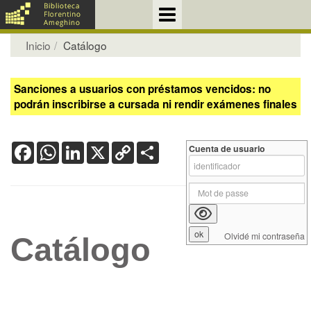
Inicio
Catálogo
Sanciones a usuarios con préstamos vencidos: no
podrán inscribirse a cursada ni rendir exámenes finales
Facebook
WhatsApp
LinkedIn
X
Copy
Share
Cuenta de usuario
Link
Olvidé mi contraseña
Catálogo