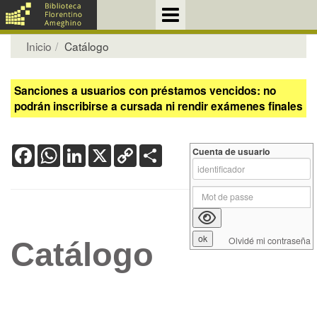
Inicio
Catálogo
Sanciones a usuarios con préstamos vencidos: no
podrán inscribirse a cursada ni rendir exámenes finales
Facebook
WhatsApp
LinkedIn
X
Copy
Share
Cuenta de usuario
Link
Olvidé mi contraseña
Catálogo