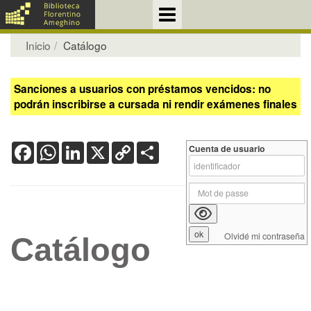
Inicio
Catálogo
Sanciones a usuarios con préstamos vencidos: no
podrán inscribirse a cursada ni rendir exámenes finales
Facebook
WhatsApp
LinkedIn
X
Copy
Share
Cuenta de usuario
Link
Olvidé mi contraseña
Catálogo