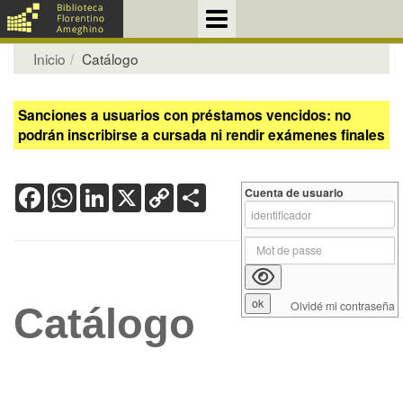
Inicio
Catálogo
Sanciones a usuarios con préstamos vencidos: no
podrán inscribirse a cursada ni rendir exámenes finales
Facebook
WhatsApp
LinkedIn
X
Copy
Share
Cuenta de usuario
Link
Olvidé mi contraseña
Catálogo