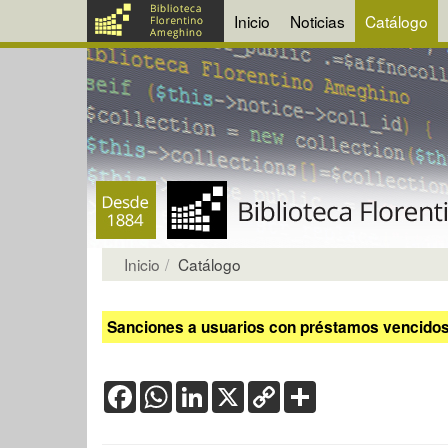
Inicio
Noticias
Catálogo
Inicio
Catálogo
Sanciones a usuarios con préstamos vencidos:
Facebook
WhatsApp
LinkedIn
X
Copy
Share
Link