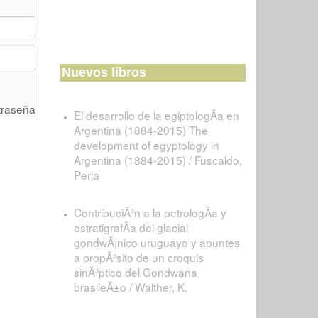
Nuevos libros
traseña
El desarrollo de la egiptologÃ­a en
Argentina (1884-2015) The
development of egyptology in
Argentina (1884-2015) / Fuscaldo,
Perla
ContribuciÃ³n a la petrologÃ­a y
estratigrafÃ­a del glacial
gondwÃ¡nico uruguayo y apuntes
a propÃ³sito de un croquis
sinÃ³ptico del Gondwana
brasileÃ±o / Walther, K.