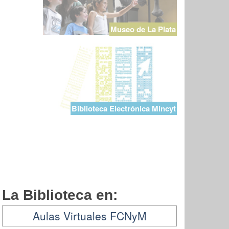
Museo de La Plata
Biblioteca Electrónica Mincyt
La Biblioteca en:
Aulas Virtuales FCNyM