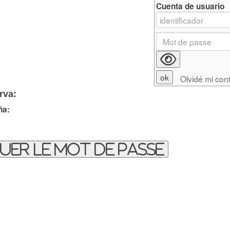
Cuenta de usuario
Olvidé mi con
rva:
ña:
uer le mot de passe