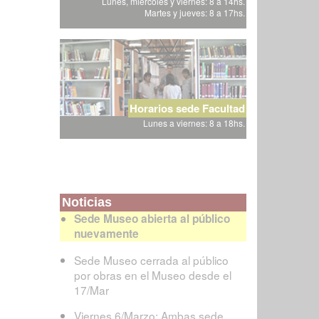
Lunes, miércoles y viernes: 8 a 14hs.
Martes y jueves: 8 a 17hs.
Horarios sede Facultad
Lunes a viernes: 8 a 18hs.
Noticias
Sede Museo abierta al público
nuevamente
Sede Museo cerrada al público
por obras en el Museo desde el
17/Mar
Viernes 6/Marzo: Ambas sede