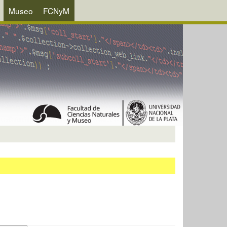
Museo
FCNyM