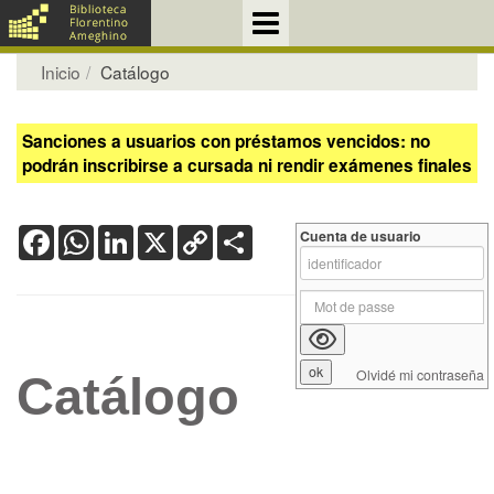
Inicio
Catálogo
Sanciones a usuarios con préstamos vencidos: no
podrán inscribirse a cursada ni rendir exámenes finales
Facebook
WhatsApp
LinkedIn
X
Copy
Share
Cuenta de usuario
Link
Olvidé mi contraseña
Catálogo