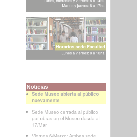
Lunes, miércoles y viernes: 8 a 14hs.
Martes y jueves: 8 a 17hs.
Horarios sede Facultad
Lunes a viernes: 8 a 18hs.
Noticias
Sede Museo abierta al público
nuevamente
Sede Museo cerrada al público
por obras en el Museo desde el
17/Mar
Viernes 6/Marzo: Ambas sede