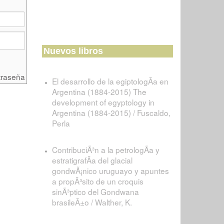
Nuevos libros
traseña
El desarrollo de la egiptologÃ­a en
Argentina (1884-2015) The
development of egyptology in
Argentina (1884-2015) / Fuscaldo,
Perla
ContribuciÃ³n a la petrologÃ­a y
estratigrafÃ­a del glacial
gondwÃ¡nico uruguayo y apuntes
a propÃ³sito de un croquis
sinÃ³ptico del Gondwana
brasileÃ±o / Walther, K.