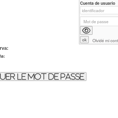
Cuenta de usuario
Olvidé mi con
rva:
ña:
uer le mot de passe