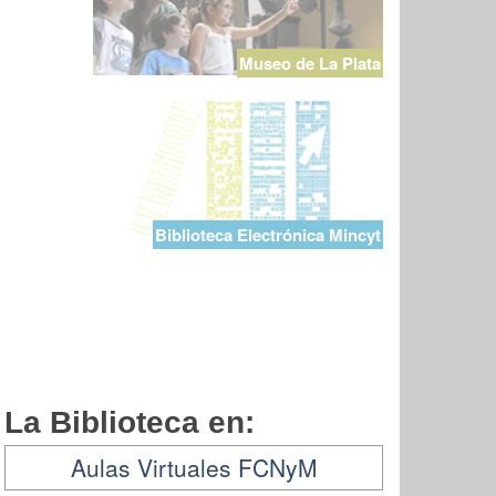
Museo de La Plata
Biblioteca Electrónica Mincyt
La Biblioteca en:
Aulas Virtuales FCNyM