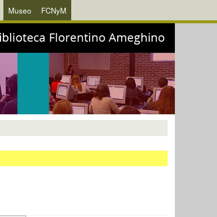
Museo
FCNyM