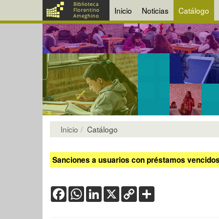
Inicio
Noticias
Catálogo
Inicio
Catálogo
Sanciones a usuarios con préstamos vencidos:
Facebook
WhatsApp
LinkedIn
X
Copy
Share
Link