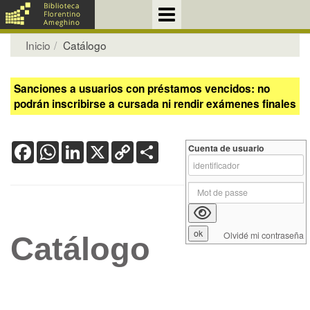
Inicio
Catálogo
Sanciones a usuarios con préstamos vencidos: no
podrán inscribirse a cursada ni rendir exámenes finales
Facebook
WhatsApp
LinkedIn
X
Copy
Share
Cuenta de usuario
Link
Olvidé mi contraseña
Catálogo