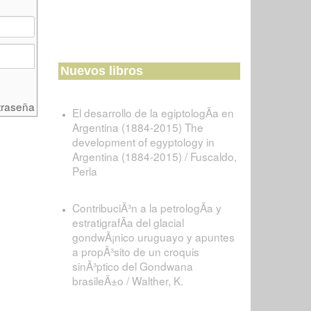
Nuevos libros
traseña
El desarrollo de la egiptologÃ­a en
Argentina (1884-2015) The
development of egyptology in
Argentina (1884-2015) / Fuscaldo,
Perla
ContribuciÃ³n a la petrologÃ­a y
estratigrafÃ­a del glacial
gondwÃ¡nico uruguayo y apuntes
a propÃ³sito de un croquis
sinÃ³ptico del Gondwana
brasileÃ±o / Walther, K.