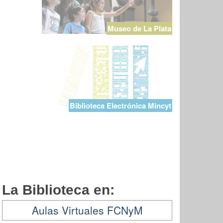
Museo de La Plata
Biblioteca Electrónica Mincyt
La Biblioteca en:
Aulas Virtuales FCNyM