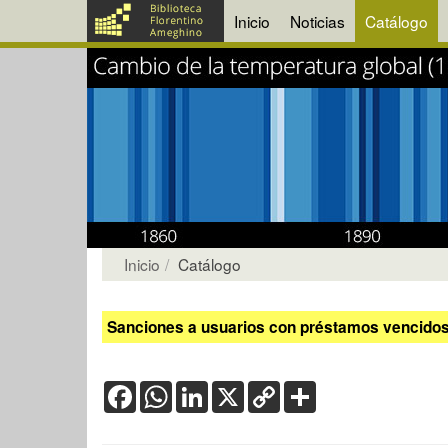
Inicio
Noticias
Catálogo
Inicio
Catálogo
Sanciones a usuarios con préstamos vencidos:
Facebook
WhatsApp
LinkedIn
X
Copy
Share
Link