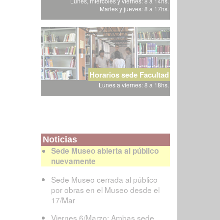
Lunes, miércoles y viernes: 8 a 14hs.
Martes y jueves: 8 a 17hs.
Horarios sede Facultad
Lunes a viernes: 8 a 18hs.
Noticias
Sede Museo abierta al público
nuevamente
Sede Museo cerrada al público
por obras en el Museo desde el
17/Mar
Viernes 6/Marzo: Ambas sede