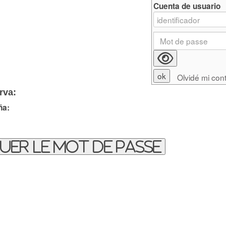
Cuenta de usuario
Olvidé mi con
rva:
ña:
uer le mot de passe