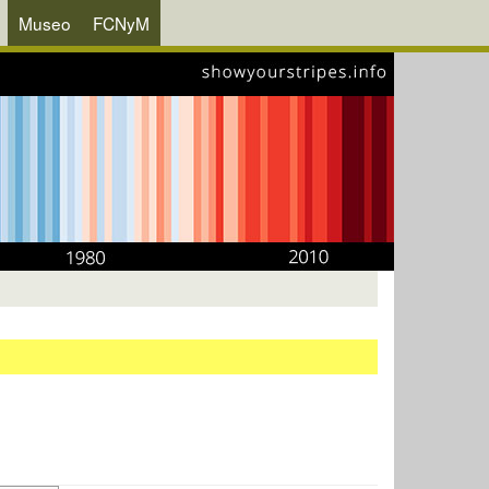
Museo
FCNyM