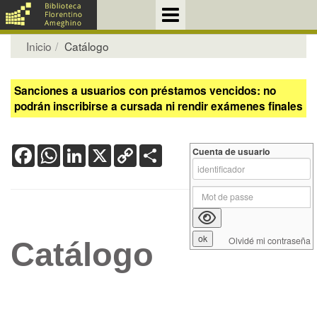
Inicio
Catálogo
Sanciones a usuarios con préstamos vencidos: no
podrán inscribirse a cursada ni rendir exámenes finales
Facebook
WhatsApp
LinkedIn
X
Copy
Share
Cuenta de usuario
Link
Olvidé mi contraseña
Catálogo