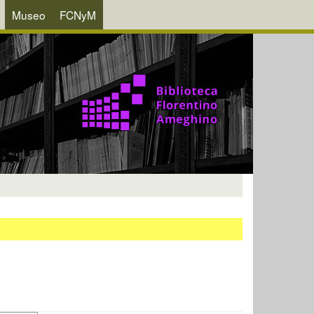
Museo
FCNyM