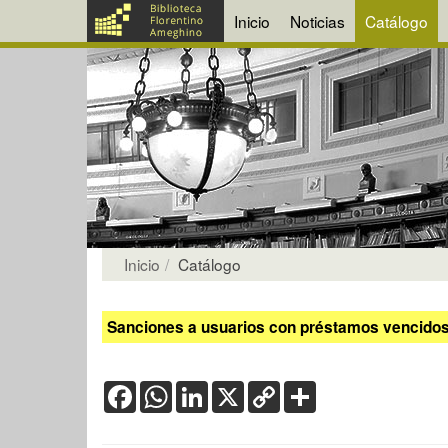
Inicio
Noticias
Catálogo
Inicio
Catálogo
Sanciones a usuarios con préstamos vencidos:
Facebook
WhatsApp
LinkedIn
X
Copy
Share
Link