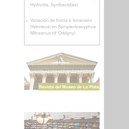
Hydroida: Syntheciidae)
Variación de forma e inmersión
Hidrotecal en Symplectoscyphus
Milneanus (d' Orbigny)
Revista del Museo de La Plata