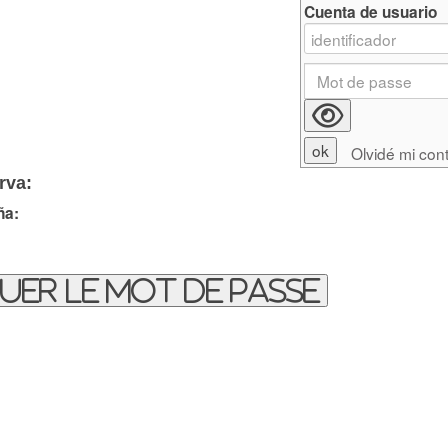
Cuenta de usuario
Olvidé mi con
rva:
ña:
uer le mot de passe