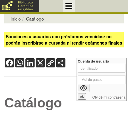
Inicio
Catálogo
Sanciones a usuarios con préstamos vencidos: no
podrán inscribirse a cursada ni rendir exámenes finales
Facebook
WhatsApp
LinkedIn
X
Copy
Share
Cuenta de usuario
Link
Olvidé mi contraseña
Catálogo