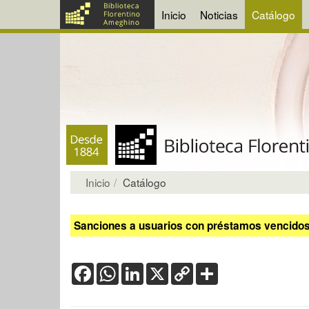
Inicio
Noticias
Catálogo
Inicio
Catálogo
Sanciones a usuarios con préstamos vencidos:
Facebook
WhatsApp
LinkedIn
X
Copy
Share
Link