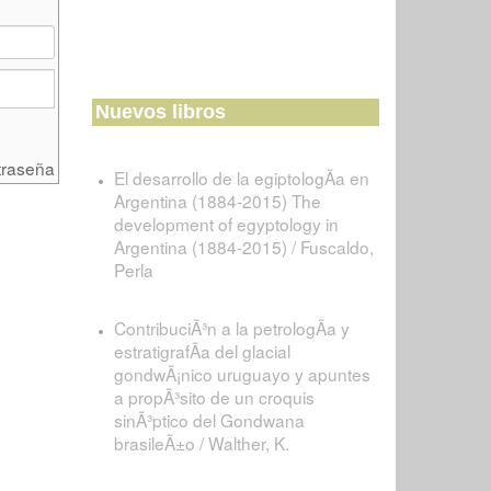
Nuevos libros
traseña
El desarrollo de la egiptologÃ­a en
Argentina (1884-2015) The
development of egyptology in
Argentina (1884-2015) / Fuscaldo,
Perla
ContribuciÃ³n a la petrologÃ­a y
estratigrafÃ­a del glacial
gondwÃ¡nico uruguayo y apuntes
a propÃ³sito de un croquis
sinÃ³ptico del Gondwana
brasileÃ±o / Walther, K.