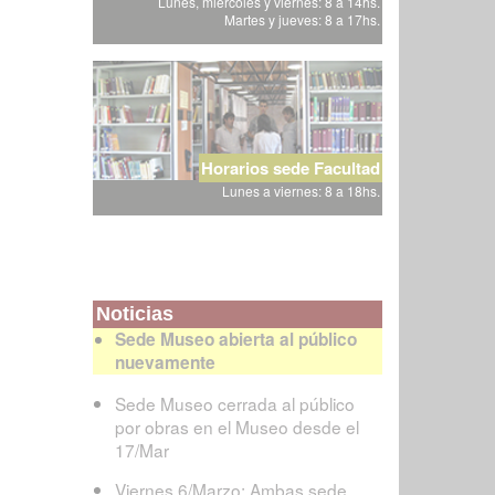
Lunes, miércoles y viernes: 8 a 14hs.
Martes y jueves: 8 a 17hs.
Horarios sede Facultad
Lunes a viernes: 8 a 18hs.
Noticias
Sede Museo abierta al público
nuevamente
Sede Museo cerrada al público
por obras en el Museo desde el
17/Mar
Viernes 6/Marzo: Ambas sede