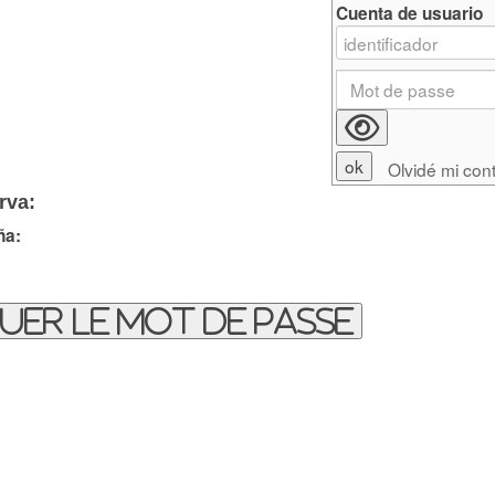
Cuenta de usuario
Olvidé mi con
rva:
ña:
uer le mot de passe