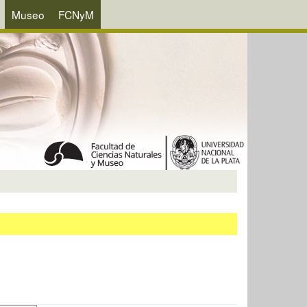
Museo
FCNyM