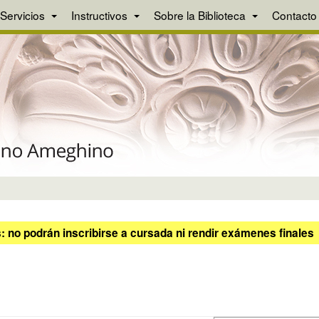
Servicios
Instructivos
Sobre la Biblioteca
Contacto
 no podrán inscribirse a cursada ni rendir exámenes finales