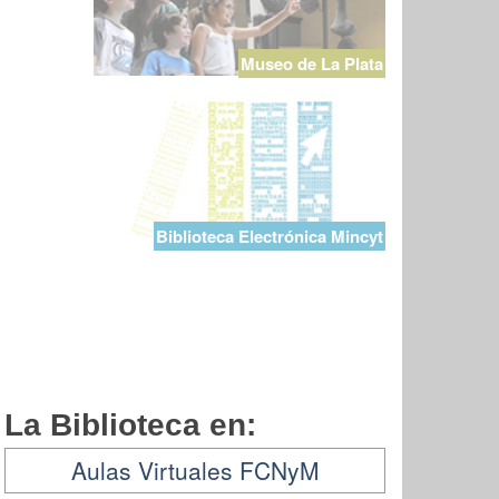
Museo de La Plata
Biblioteca Electrónica Mincyt
La Biblioteca en:
Aulas Virtuales FCNyM