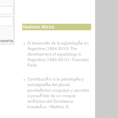
Nuevos libros
traseña
El desarrollo de la egiptologÃ­a en
Argentina (1884-2015) The
development of egyptology in
Argentina (1884-2015) / Fuscaldo,
Perla
ContribuciÃ³n a la petrologÃ­a y
estratigrafÃ­a del glacial
gondwÃ¡nico uruguayo y apuntes
a propÃ³sito de un croquis
sinÃ³ptico del Gondwana
brasileÃ±o / Walther, K.