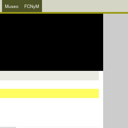
Museo
FCNyM