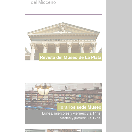
del Mioceno
Revista del Museo de La Plata
Horarios sede Museo
Lunes, miércoles y viernes: 8 a 14hs.
Martes y jueves: 8 a 17hs.