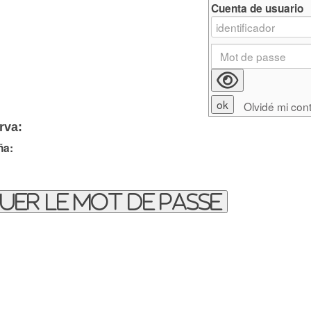
Cuenta de usuario
Olvidé mi con
rva:
ña:
uer le mot de passe