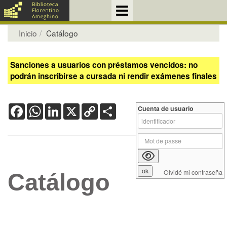
Inicio
Catálogo
Sanciones a usuarios con préstamos vencidos: no
podrán inscribirse a cursada ni rendir exámenes finales
Facebook
WhatsApp
LinkedIn
X
Copy
Share
Cuenta de usuario
Link
Olvidé mi contraseña
Catálogo