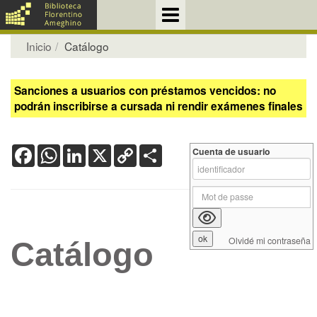
Inicio
Catálogo
Sanciones a usuarios con préstamos vencidos: no
podrán inscribirse a cursada ni rendir exámenes finales
Facebook
WhatsApp
LinkedIn
X
Copy
Share
Cuenta de usuario
Link
Olvidé mi contraseña
Catálogo